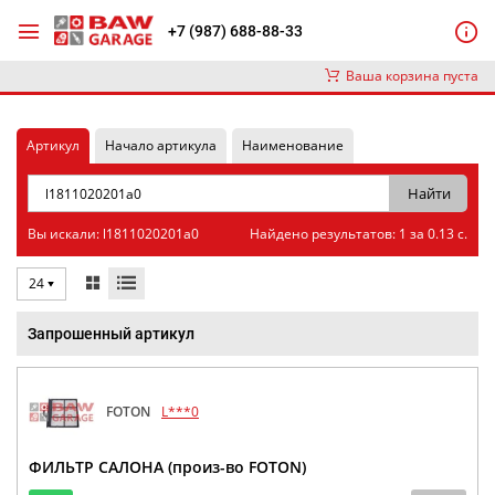
+7 (987) 688-88-33
Ваша корзина пуста
Артикул
Начало артикула
Наименование
Вы искали: l1811020201a0
Найдено результатов: 1 за 0.13 с.
24
Запрошенный артикул
FOTON
L***0
ФИЛЬТР САЛОНА (произ-во FOTON)