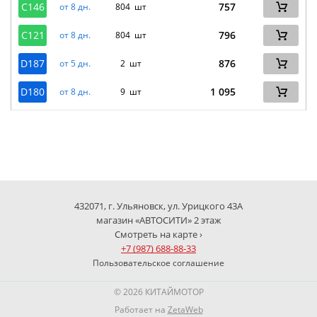
C146
757
от 8 дн.
804 шт
C121
796
от 8 дн.
804 шт
D187
876
от 5 дн.
2 шт
D180
1 095
от 8 дн.
9 шт
432071, г. Ульяновск, ул. Урицкого 43А
магазин «АВТОСИТИ» 2 этаж
Смотреть на карте ›
+7 (987) 688-88-33
Пользовательское соглашение
© 2026 КИТАЙМОТОР
Работает на
ZetaWeb