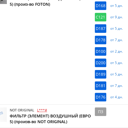
5) (произ-во FOTON)
D168
от 5 дн.
C121
от 9 дн.
D187
от 5 дн.
D178
от 7 дн.
D100
от 2 дн.
D200
от 5 дн.
D189
от 5 дн.
D181
от 7 дн.
D176
от 4 дн.
NOT ORIGINAL
L***#
ПЗ
ФИЛЬТР (ЭЛЕМЕНТ) ВОЗДУШНЫЙ (ЕВРО
5) (произв-во NOT ORIGINAL)