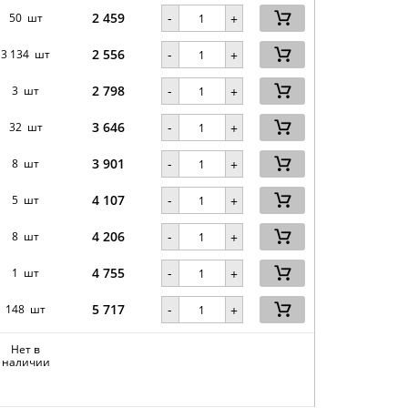
2 459
-
50 шт
+
2 556
-
3 134 шт
+
2 798
-
3 шт
+
3 646
-
32 шт
+
3 901
-
8 шт
+
4 107
-
5 шт
+
4 206
-
8 шт
+
4 755
-
1 шт
+
5 717
-
148 шт
+
Нет в
наличии