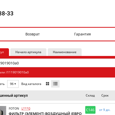
88-33
Возврат
Гарантия
кул
Начало артикула
Наименование
али: l1119019010a0
Вид каталога
ать
96
Склад
Срок
шенный артикул
FOTON
L***0
C146
от 9 дн.
ФИЛЬТР (ЭЛЕМЕНТ) ВОЗДУШНЫЙ (ЕВРО