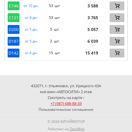
C146
3 588
от 10 дн.
53 шт
C121
3 765
от 8 дн.
53 шт
D200
5 057
от 5 дн.
5 шт
D187
6 039
от 5 дн.
2 шт
D142
15 419
от 6 дн.
15 шт
432071, г. Ульяновск, ул. Урицкого 43А
магазин «АВТОСИТИ» 2 этаж
Смотреть на карте ›
+7 (987) 688-88-33
Пользовательское соглашение
© 2026 КИТАЙМОТОР
Работает на
ZetaWeb