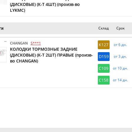
(ДИСКОВЫЕ) (К-Т 4ШТ) (произв-во
LYKMC)
Склад
Срок
ги
CHANGAN
S***1
K127
от 6 дн.
КОЛОДКИ ТОРМОЗНЫЕ ЗАДНИЕ
(ДИСКОВЫЕ) (К-Т 2ШТ) ПРАВЫЕ (произв-
D159
от 3 дн.
во CHANGAN)
C109
от 10 дн.
C158
от 14 дн.