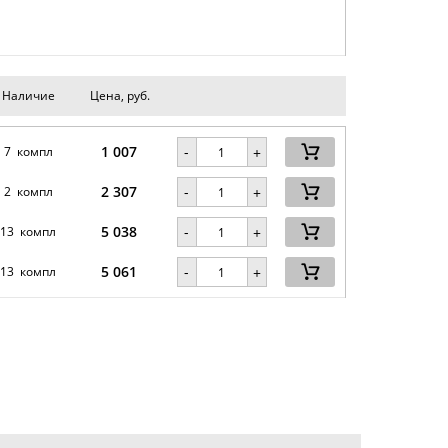
Наличие
Цена, руб.
1 007
-
7 компл
+
2 307
-
2 компл
+
5 038
-
13 компл
+
5 061
-
13 компл
+