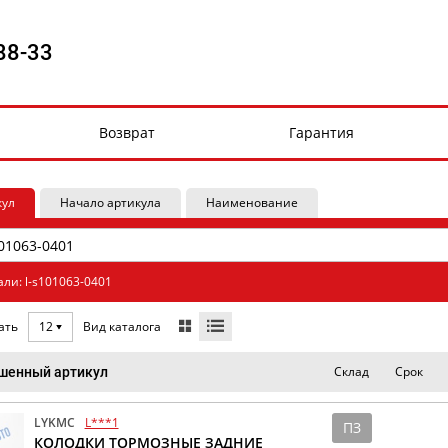
88-33
Возврат
Гарантия
кул
Начало артикула
Наименование
ли: l-s101063-0401
Вид каталога
ать
12
Склад
Срок
шенный артикул
LYKMC
L***1
ПЗ
КОЛОДКИ ТОРМОЗНЫЕ ЗАДНИЕ