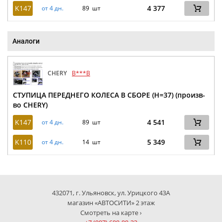
K147
4 377
от 4 дн.
89 шт
Аналоги
CHERY
B***B
СТУПИЦА ПЕРЕДНЕГО КОЛЕСА В СБОРЕ (H=37) (произв-
во CHERY)
K147
4 541
от 4 дн.
89 шт
K110
5 349
от 4 дн.
14 шт
432071, г. Ульяновск, ул. Урицкого 43А
магазин «АВТОСИТИ» 2 этаж
Смотреть на карте ›