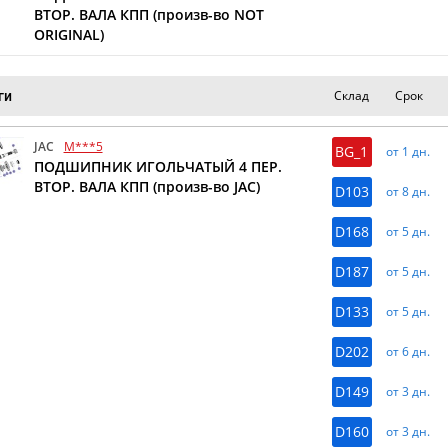
ВТОР. ВАЛА КПП (произв-во NOT
ORIGINAL)
Склад
Срок
ги
JAC
M***5
BG_1
от 1 дн.
ПОДШИПНИК ИГОЛЬЧАТЫЙ 4 ПЕР.
ВТОР. ВАЛА КПП (произв-во JAC)
D103
от 8 дн.
D168
от 5 дн.
D187
от 5 дн.
D133
от 5 дн.
D202
от 6 дн.
D149
от 3 дн.
D160
от 3 дн.