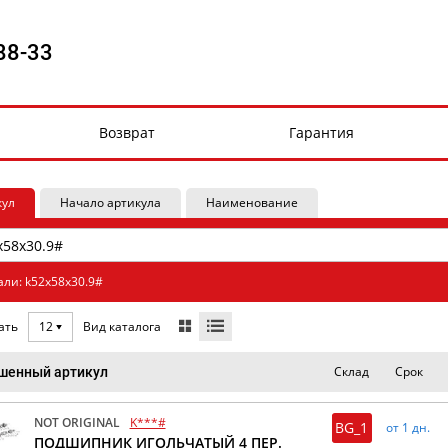
88-33
Возврат
Гарантия
кул
Начало артикула
Наименование
али: k52x58x30.9#
Вид каталога
ать
12
Склад
Срок
шенный артикул
NOT ORIGINAL
K***#
BG_1
от 1 дн.
ПОДШИПНИК ИГОЛЬЧАТЫЙ 4 ПЕР.