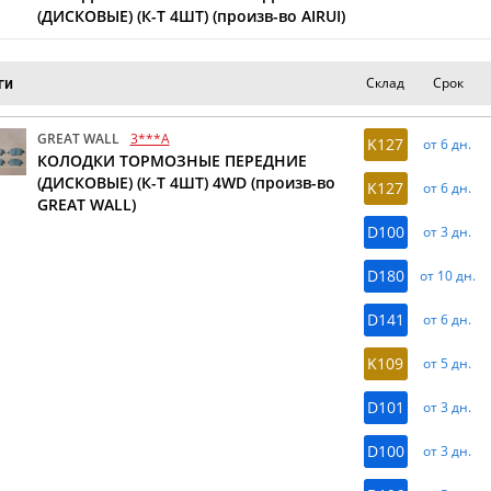
(ДИСКОВЫЕ) (К-Т 4ШТ) (произв-во AIRUI)
Склад
Срок
ги
GREAT WALL
3***A
K127
от 6 дн.
КОЛОДКИ ТОРМОЗНЫЕ ПЕРЕДНИЕ
(ДИСКОВЫЕ) (К-Т 4ШТ) 4WD (произв-во
K127
от 6 дн.
GREAT WALL)
D100
от 3 дн.
D180
от 10 дн.
D141
от 6 дн.
K109
от 5 дн.
D101
от 3 дн.
D100
от 3 дн.