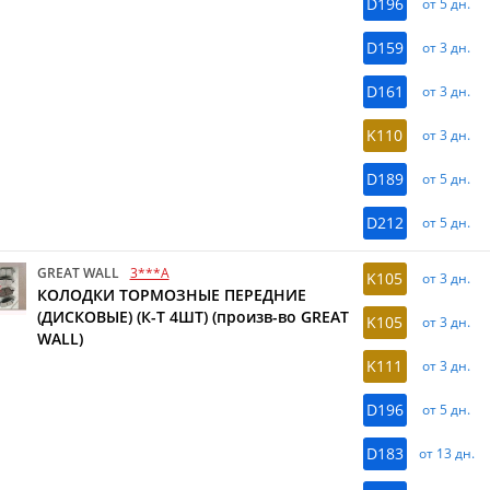
D196
от 5 дн.
D159
от 3 дн.
D161
от 3 дн.
K110
от 3 дн.
D189
от 5 дн.
D212
от 5 дн.
GREAT WALL
3***A
K105
от 3 дн.
КОЛОДКИ ТОРМОЗНЫЕ ПЕРЕДНИЕ
(ДИСКОВЫЕ) (К-Т 4ШТ) (произв-во GREAT
K105
от 3 дн.
WALL)
K111
от 3 дн.
D196
от 5 дн.
D183
от 13 дн.