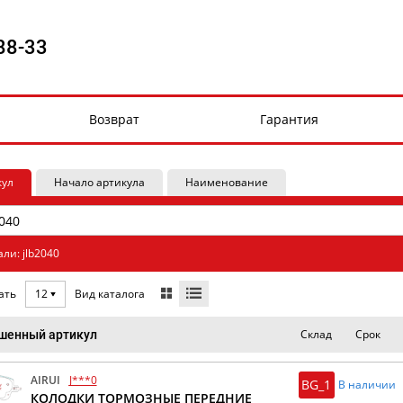
88-33
Возврат
Гарантия
кул
Начало артикула
Наименование
ли: jlb2040
Вид каталога
ать
12
Склад
Срок
шенный артикул
AIRUI
J***0
BG_1
В наличии
КОЛОДКИ ТОРМОЗНЫЕ ПЕРЕДНИЕ