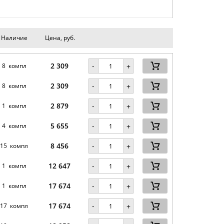
Наличие
Цена, руб.
2 309
-
8 компл
+
2 309
-
8 компл
+
2 879
-
1 компл
+
5 655
-
4 компл
+
8 456
-
15 компл
+
12 647
-
1 компл
+
17 674
-
1 компл
+
17 674
-
17 компл
+