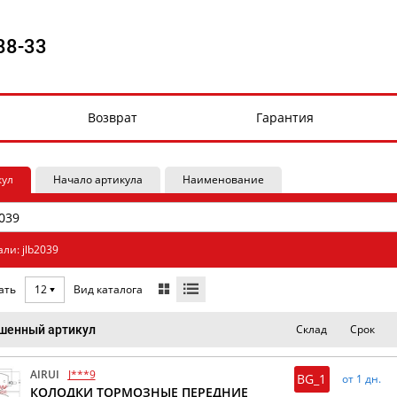
88-33
Возврат
Гарантия
кул
Начало артикула
Наименование
ли: jlb2039
Вид каталога
ать
12
Склад
Срок
шенный артикул
AIRUI
J***9
BG_1
от 1 дн.
КОЛОДКИ ТОРМОЗНЫЕ ПЕРЕДНИЕ