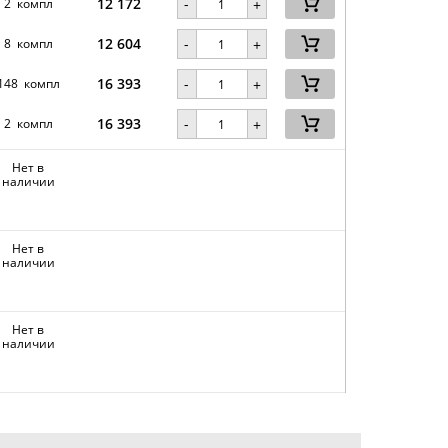
12 172
-
2 компл
+
12 604
-
8 компл
+
16 393
-
148 компл
+
16 393
-
2 компл
+
Нет в
наличии
Нет в
наличии
Нет в
наличии