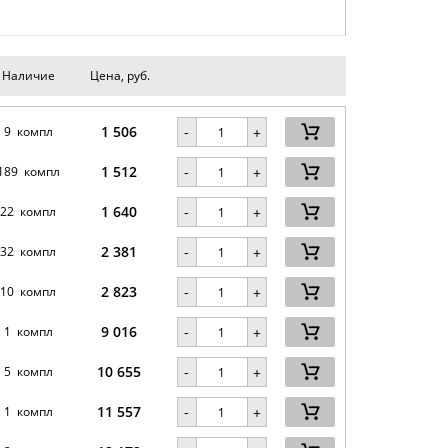
Наличие
Цена, руб.
1 506
-
9 компл
+
1 512
-
189 компл
+
1 640
-
22 компл
+
2 381
-
32 компл
+
2 823
-
10 компл
+
9 016
-
1 компл
+
10 655
-
5 компл
+
11 557
-
1 компл
+