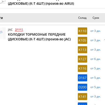
(ДИСКОВЫЕ) (К-Т 4ШТ) (произв-во AIRUI)
Склад
Срок
ги
JAC
3***1
K110
от 3 дн.
КОЛОДКИ ТОРМОЗНЫЕ ПЕРЕДНИЕ
(ДИСКОВЫЕ) (К-Т 4ШТ) (произв-во JAC)
K105
от 3 дн.
K113
от 3 дн.
K127
от 6 дн.
K116
от 5 дн.
D167
от 5 дн.
D200
от 5 дн.
K141
от 3 дн.