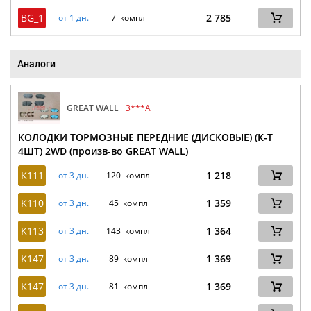
BG_1
2 785
от 1 дн.
7 компл
Аналоги
GREAT WALL
3***A
КОЛОДКИ ТОРМОЗНЫЕ ПЕРЕДНИЕ (ДИСКОВЫЕ) (К-Т
4ШТ) 2WD (произв-во GREAT WALL)
K111
1 218
от 3 дн.
120 компл
K110
1 359
от 3 дн.
45 компл
K113
1 364
от 3 дн.
143 компл
K147
1 369
от 3 дн.
89 компл
K147
1 369
от 3 дн.
81 компл