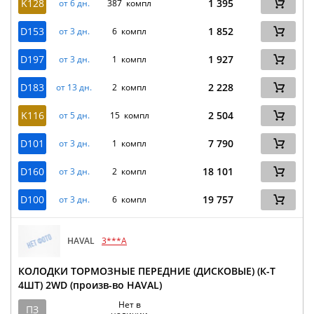
K128
1 395
от 6 дн.
387 компл
D153
1 852
от 3 дн.
6 компл
D197
1 927
от 3 дн.
1 компл
D183
2 228
от 13 дн.
2 компл
K116
2 504
от 5 дн.
15 компл
D101
7 790
от 3 дн.
1 компл
D160
18 101
от 3 дн.
2 компл
D100
19 757
от 3 дн.
6 компл
HAVAL
3***A
КОЛОДКИ ТОРМОЗНЫЕ ПЕРЕДНИЕ (ДИСКОВЫЕ) (К-Т
4ШТ) 2WD (произв-во HAVAL)
Нет в
ПЗ