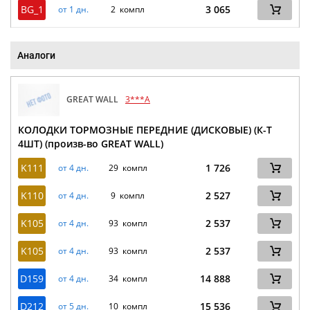
BG_1
3 065
от 1 дн.
2 компл
Аналоги
GREAT WALL
3***A
КОЛОДКИ ТОРМОЗНЫЕ ПЕРЕДНИЕ (ДИСКОВЫЕ) (К-Т
4ШТ) (произв-во GREAT WALL)
K111
1 726
от 4 дн.
29 компл
K110
2 527
от 4 дн.
9 компл
K105
2 537
от 4 дн.
93 компл
K105
2 537
от 4 дн.
93 компл
D159
14 888
от 4 дн.
34 компл
D212
15 536
от 5 дн.
10 компл