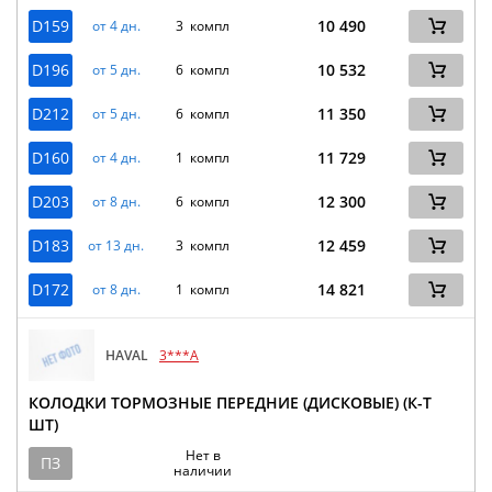
D159
10 490
от 4 дн.
3 компл
D196
10 532
от 5 дн.
6 компл
D212
11 350
от 5 дн.
6 компл
D160
11 729
от 4 дн.
1 компл
D203
12 300
от 8 дн.
6 компл
D183
12 459
от 13 дн.
3 компл
D172
14 821
от 8 дн.
1 компл
HAVAL
3***A
КОЛОДКИ ТОРМОЗНЫЕ ПЕРЕДНИЕ (ДИСКОВЫЕ) (К-Т
ШТ)
Нет в
ПЗ
наличии