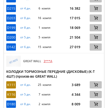
D215
16 382
от 4 дн.
6 компл
D203
17 015
от 8 дн.
16 компл
D199
18 069
от 8 дн.
1 компл
D200
21 504
от 5 дн.
5 компл
D142
27 019
от 6 дн.
15 компл
GREAT WALL
3***A
КОЛОДКИ ТОРМОЗНЫЕ ПЕРЕДНИЕ (ДИСКОВЫЕ) (К-Т
4ШТ) (произв-во GREAT WALL)
K111
3 689
от 4 дн.
25 компл
K116
4 344
от 5 дн.
7 компл
D180
8 009
от 8 дн.
2 компл