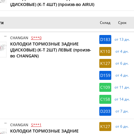
(ДИСКОВЫЕ) (К-Т 4ШТ) (произв-во AIRUI)
Склад
Срок
ги
CHANGAN
S***0
D183
от 13 дн.
КОЛОДКИ ТОРМОЗНЫЕ ЗАДНИЕ
(ДИСКОВЫЕ) (К-Т 2ШТ) ЛЕВЫЕ (произв-
K110
от 4 дн.
во CHANGAN)
K127
от 6 дн.
D159
от 4 дн.
C109
от 11 дн.
C158
от 14 дн.
D203
от 7 дн.
CHANGAN
S***1
K127
от 6 дн.
КОЛОДКИ ТОРМОЗНЫЕ ЗАДНИЕ