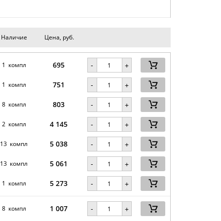
Наличие
Цена, руб.
695
-
1 компл
+
751
-
1 компл
+
803
-
8 компл
+
4 145
-
2 компл
+
5 038
-
13 компл
+
5 061
-
13 компл
+
5 273
-
1 компл
+
1 007
-
8 компл
+