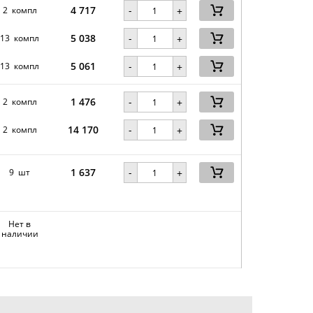
4 717
-
2 компл
+
5 038
-
13 компл
+
5 061
-
13 компл
+
1 476
-
2 компл
+
14 170
-
2 компл
+
1 637
-
9 шт
+
Нет в
наличии