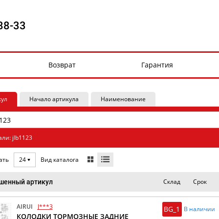
88-33
Возврат
Гарантия
кул
Начало артикула
Наименование
ли: jlb1123
Вид каталога
ать
24
Склад
Срок
шенный артикул
AIRUI
J***3
BG_1
В наличии
КОЛОДКИ ТОРМОЗНЫЕ ЗАДНИЕ