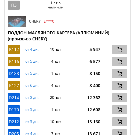
Нет в
ПЗ
наличии
CHERY
E***0
ПОДДОН МАСЛЯНОГО КАРТЕРА (АЛЛЮМИНИЙ)
(произв-во CHERY)
K112
5 947
от 4 дн.
10 шт
K116
6 577
от 5 дн.
4 шт
D188
8 150
от 5 дн.
1 шт
K127
8 400
от 6 дн.
4 шт
D214
12 362
от 8 дн.
20 шт
D170
12 608
от 5 дн.
1 шт
D212
13 160
от 5 дн.
10 шт
D205
13 671
от 4 дн.
7 шт