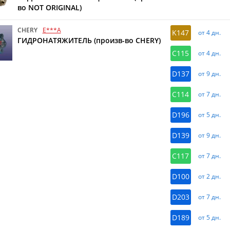
во NOT ORIGINAL)
CHERY
E***A
K147
от 4 дн.
ГИДРОНАТЯЖИТЕЛЬ (произв-во CHERY)
C115
от 4 дн.
D137
от 9 дн.
C114
от 7 дн.
D196
от 5 дн.
D139
от 9 дн.
C117
от 7 дн.
D100
от 2 дн.
D203
от 7 дн.
D189
от 5 дн.