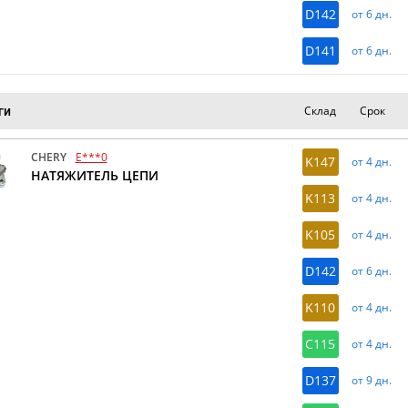
D142
от 6 дн.
D141
от 6 дн.
Склад
Срок
ги
CHERY
E***0
K147
от 4 дн.
НАТЯЖИТЕЛЬ ЦЕПИ
K113
от 4 дн.
K105
от 4 дн.
D142
от 6 дн.
K110
от 4 дн.
C115
от 4 дн.
D137
от 9 дн.