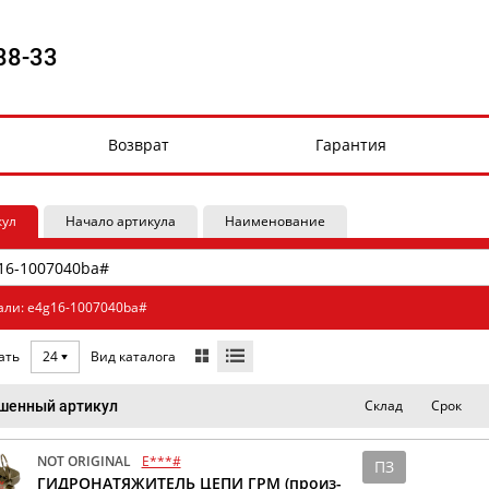
88-33
Возврат
Гарантия
кул
Начало артикула
Наименование
али: e4g16-1007040ba#
Вид каталога
ать
24
Склад
Срок
шенный артикул
NOT ORIGINAL
E***#
ПЗ
ГИДРОНАТЯЖИТЕЛЬ ЦЕПИ ГРМ (произ-