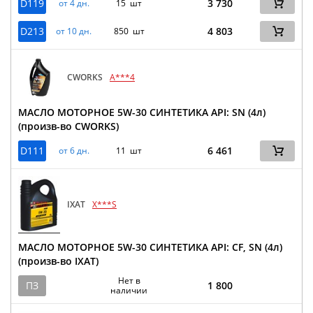
D119
3 730
от 4 дн.
15 шт
D213
4 803
от 10 дн.
850 шт
CWORKS
A***4
МАСЛО МОТОРНОЕ 5W-30 СИНТЕТИКА API: SN (4л)
(произв-во CWORKS)
D111
6 461
от 6 дн.
11 шт
IXAT
X***S
МАСЛО МОТОРНОЕ 5W-30 СИНТЕТИКА API: CF, SN (4л)
(произв-во IXAT)
Нет в
ПЗ
1 800
наличии