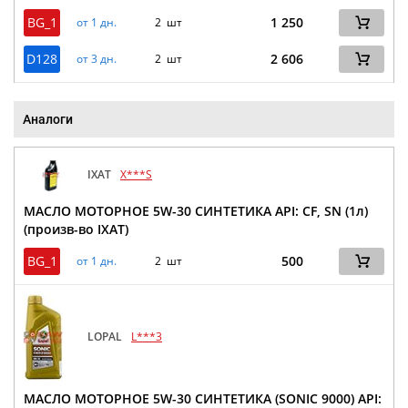
BG_1
1 250
от 1 дн.
2 шт
D128
2 606
от 3 дн.
2 шт
Аналоги
IXAT
X***S
МАСЛО МОТОРНОЕ 5W-30 СИНТЕТИКА API: CF, SN (1л)
(произв-во IXAT)
BG_1
500
от 1 дн.
2 шт
LOPAL
L***3
МАСЛО МОТОРНОЕ 5W-30 СИНТЕТИКА (SONIC 9000) API: