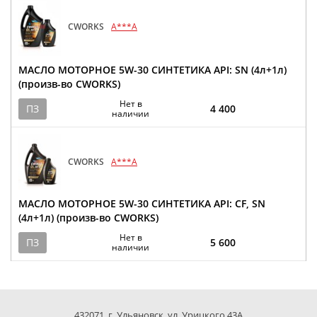
CWORKS
A***A
МАСЛО МОТОРНОЕ 5W-30 СИНТЕТИКА API: SN (4л+1л)
(произв-во CWORKS)
Нет в
ПЗ
4 400
наличии
CWORKS
A***A
МАСЛО МОТОРНОЕ 5W-30 СИНТЕТИКА API: CF, SN
(4л+1л) (произв-во CWORKS)
Нет в
ПЗ
5 600
наличии
432071, г. Ульяновск, ул. Урицкого 43А