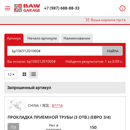
+7 (987) 688-88-33
Ваша корзина пуста
Артикул
Начало артикула
Наименование
Вы искали: bp10651201060#
Найдено результатов: 1 за 0.09 с.
12
Запрошенный артикул
CHINA / 河北
B***#
ПРОКЛАДКА ПРИЕМНОЙ ТРУБЫ (3 ОТВ.) (ЕВРО 3/4)
Нет в
ПЗ
150
наличии