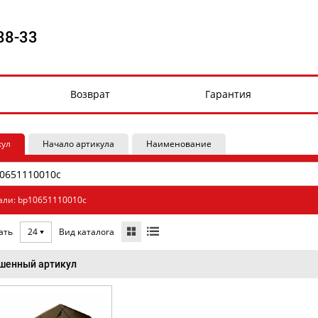
88-33
Возврат
Гарантия
кул
Начало артикула
Наименование
али: bp10651110010c
Вид каталога
ать
24
шенный артикул