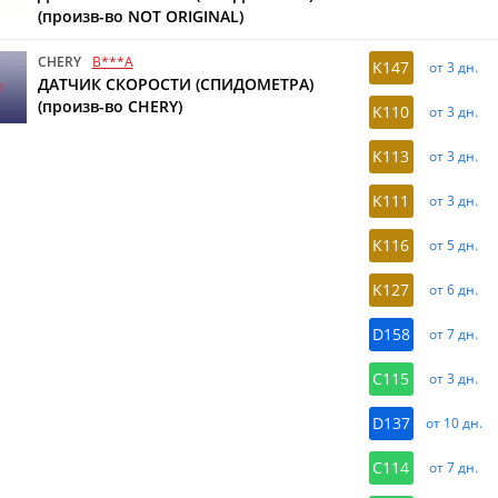
(произв-во NOT ORIGINAL)
CHERY
B***A
K147
от 3 дн.
ДАТЧИК СКОРОСТИ (СПИДОМЕТРА)
(произв-во CHERY)
K110
от 3 дн.
K113
от 3 дн.
K111
от 3 дн.
K116
от 5 дн.
K127
от 6 дн.
D158
от 7 дн.
C115
от 3 дн.
D137
от 10 дн.
C114
от 7 дн.