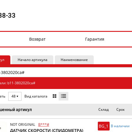
88-33
Возврат
Гарантия
кул
Начало артикула
Наименование
али: b11-3802020ca#
Вид каталога
ать
48
Склад
Срок
шенный артикул
NOT ORIGINAL
B***#
BG_1
В наличии
ДАТЧИК СКОРОСТИ (СПИДОМЕТРА)