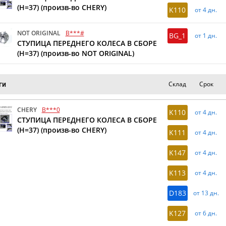
(H=37) (произв-во CHERY)
K110
от 4 дн.
NOT ORIGINAL
B***#
BG_1
от 1 дн.
СТУПИЦА ПЕРЕДНЕГО КОЛЕСА В СБОРЕ
(H=37) (произв-во NOT ORIGINAL)
Склад
Срок
ги
CHERY
B***0
K110
от 4 дн.
СТУПИЦА ПЕРЕДНЕГО КОЛЕСА В СБОРЕ
(H=37) (произв-во CHERY)
K111
от 4 дн.
K147
от 4 дн.
K113
от 4 дн.
D183
от 13 дн.
K127
от 6 дн.