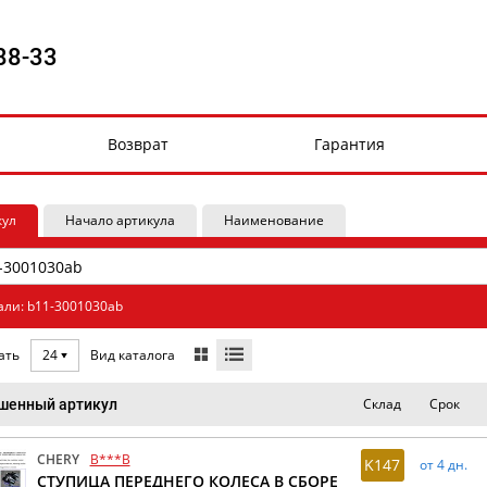
88-33
Возврат
Гарантия
кул
Начало артикула
Наименование
али: b11-3001030ab
Вид каталога
ать
24
Склад
Срок
шенный артикул
CHERY
B***B
K147
от 4 дн.
СТУПИЦА ПЕРЕДНЕГО КОЛЕСА В СБОРЕ