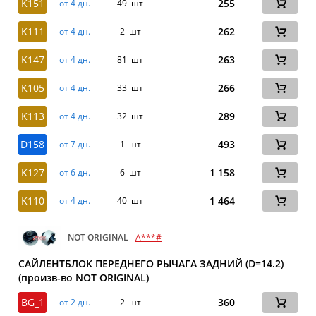
K151
255
от 4 дн.
49 шт
K111
262
от 4 дн.
2 шт
K147
263
от 4 дн.
81 шт
K105
266
от 4 дн.
33 шт
K113
289
от 4 дн.
32 шт
D158
493
от 7 дн.
1 шт
K127
1 158
от 6 дн.
6 шт
K110
1 464
от 4 дн.
40 шт
NOT ORIGINAL
A***#
САЙЛЕНТБЛОК ПЕРЕДНЕГО РЫЧАГА ЗАДНИЙ (D=14.2)
(произв-во NOT ORIGINAL)
BG_1
360
от 2 дн.
2 шт