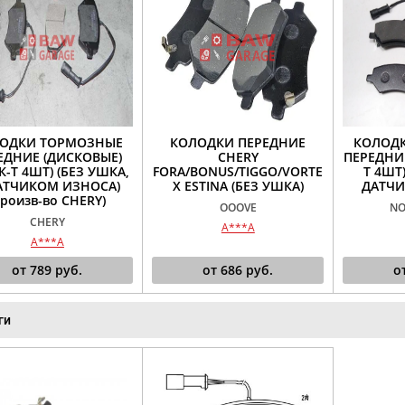
ОДКИ ТОРМОЗНЫЕ
КОЛОДКИ ПЕРЕДНИЕ
КОЛОД
ЕДНИЕ (ДИСКОВЫЕ)
CHERY
ПЕРЕДНИЕ
К-Т 4ШТ) (БЕЗ УШКА,
FORA/BONUS/TIGGO/VORTE
Т 4ШТ)
АТЧИКОМ ИЗНОСА)
X ESTINA (БЕЗ УШКА)
ДАТЧИ
произв-во CHERY)
OOOVE
NO
CHERY
A***A
A***A
от
789
руб.
от
686
руб.
о
ги