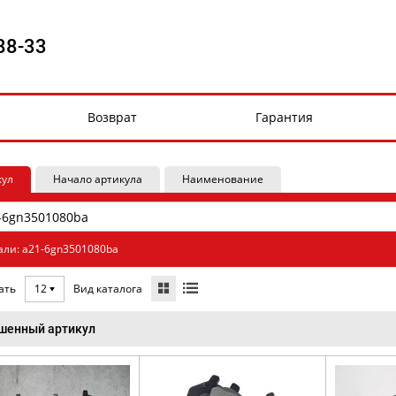
88-33
Возврат
Гарантия
кул
Начало артикула
Наименование
али: a21-6gn3501080ba
Вид каталога
ать
12
шенный артикул