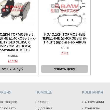
ОДКИ ТОРМОЗНЫЕ
КОЛОДКИ ТОРМОЗНЫЕ
НИЕ (ДИСКОВЫЕ) (К-
ПЕРЕДНИЕ (ДИСКОВЫЕ) (К-
4ШТ) (БЕЗ УШКА, С
Т 4ШТ) (произв-во AIRUI)
ТЧИКОМ ИЗНОСА)
AIRUI
роизв-во KIMIKO)
J***1
KIMIKO
A***M
от
1 764
руб.
Узнать цену
УКЦИЯ
ПОМОЩЬ
КОМПАНИЯ
ог товаров
Оплата
О компании
р по авто
Доставка
Контакты