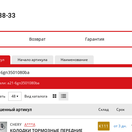
88-33
Возврат
Гарантия
кул
Начало артикула
Наименование
али: a21-6gn3501080ba
Вид каталога
ать
48
Склад
Срок
шенный артикул
CHERY
A***A
K111
от 3 дн.
КОЛОДКИ ТОРМОЗНЫЕ ПЕРЕДНИЕ