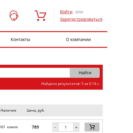
Войти
или
Зарегистрироваться
Контакты
О компании
Найдено результатов: 5 за 0.14 с.
Наличие
Цена, руб.
789
-
161 компл
+