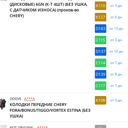
(ДИСКОВЫЕ) 6GN (К-Т 4ШТ) (БЕЗ УШКА,
K110
от 3 дн.
С ДАТЧИКОМ ИЗНОСА) (произв-во
CHERY)
K127
от 6 дн.
D183
от 13 дн.
C115
от 3 дн.
D137
от 10 дн.
C114
от 7 дн.
D139
от 8 дн.
C117
от 7 дн.
OOOVE
A***A
K108
от 3 дн.
КОЛОДКИ ПЕРЕДНИЕ CHERY
FORA/BONUS/TIGGO/VORTEX ESTINA (БЕЗ
УШКА)
NOT ORIGINAL
A***#