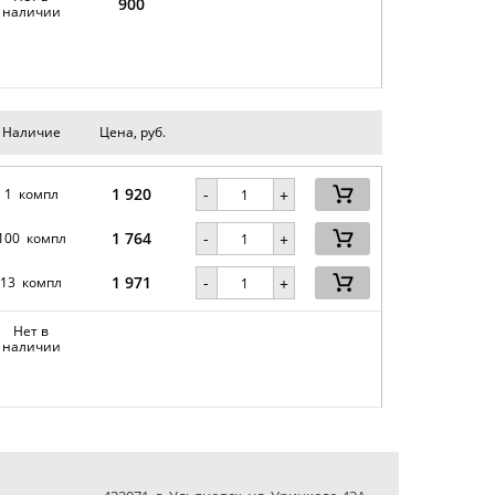
900
наличии
Наличие
Цена, руб.
1 920
-
1 компл
+
1 764
-
100 компл
+
1 971
-
13 компл
+
Нет в
наличии