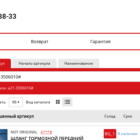
88-33
Возврат
Гарантия
кул
Начало артикула
Наименование
али: a21-3506010#
Вид каталога
ать
96
Склад
Срок
шенный артикул
NOT ORIGINAL
A***#
BG_1
В наличии
ШЛАНГ ТОРМОЗНОЙ ПЕРЕДНИЙ