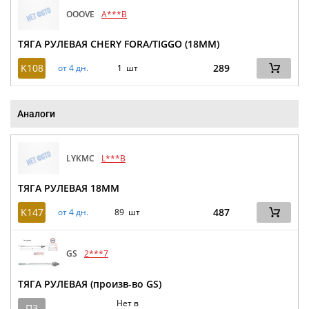
OOOVE
A***B
ТЯГА РУЛЕВАЯ CHERY FORA/TIGGO (18ММ)
K108
289
от 4 дн.
1 шт
Аналоги
LYKMC
L***B
ТЯГА РУЛЕВАЯ 18MM
K147
487
от 4 дн.
89 шт
GS
2***7
ТЯГА РУЛЕВАЯ (произв-во GS)
Нет в
ПЗ