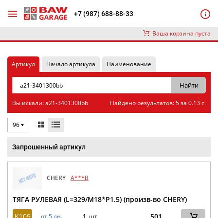
+7 (987) 688-88-33
Ваша корзина пуста
Артикул
Начало артикула
Наименование
Вы искали: a21-3401300bb
Найдено результатов: 5 за 0.13 с.
96
Запрошенный артикул
CHERY
A***B
ТЯГА РУЛЕВАЯ (L=329/M18*P1.5) (произв-во CHERY)
K109
501
от 5 дн.
1 шт