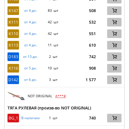
K147
508
от 4 дн.
83 шт
K111
532
от 4 дн.
42 шт
K110
551
от 4 дн.
42 шт
K113
610
от 4 дн.
11 шт
D183
742
от 13 дн.
2 шт
K116
908
от 5 дн.
10 шт
D142
1 577
от 6 дн.
3 шт
NOT ORIGINAL
A***#
ТЯГА РУЛЕВАЯ (произв-во NOT ORIGINAL)
BG_1
740
В наличии
1 шт