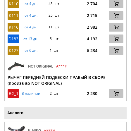
K110
2 704
от 4 дн.
43 шт
K111
2 715
от 4 дн.
25 шт
K116
2 982
от 4 дн.
11 шт
D183
4 192
от 13 дн.
5 шт
K127
6 234
от 6 дн.
1 шт
NOT ORIGINAL
A***#
РЫЧАГ ПЕРЕДНЕЙ ПОДВЕСКИ ПРАВЫЙ В СБОРЕ
(произв-во NOT ORIGINAL)
BG_1
2 230
В наличии
2 шт
Аналоги
KIMIKO
A***M