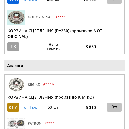
NOT ORIGINAL
A***#
КОРЗИНА СЦЕПЛЕНИЯ (D=230) (произв-во NOT
ORIGINAL)
Нет в
ПЗ
3 650
наличии
Аналоги
KIMIKO
A***M
КОРЗИНА СЦЕПЛЕНИЯ (произв-во KIMIKO)
K151
6 310
от 4 дн.
50 шт
PATRON
P***4