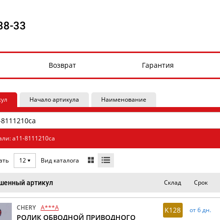
88-33
Возврат
Гарантия
кул
Начало артикула
Наименование
али: a11-8111210ca
Вид каталога
ать
12
Склад
Срок
шенный артикул
CHERY
A***A
K128
от 6 дн.
РОЛИК ОБВОДНОЙ ПРИВОДНОГО