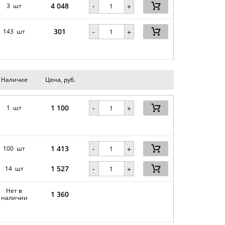
4 048
-
3 шт
+
301
-
143 шт
+
Наличие
Цена, руб.
1 100
-
1 шт
+
1 413
-
100 шт
+
1 527
-
14 шт
+
Нет в
1 360
наличии