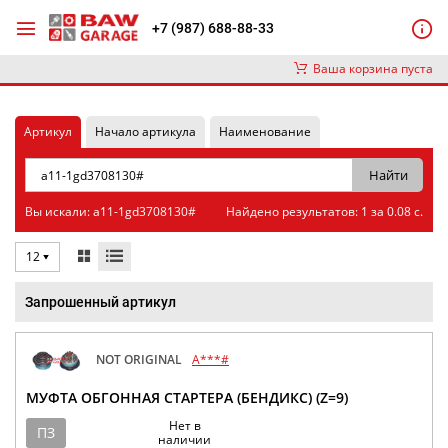
+7 (987) 688-88-33
Ваша корзина пуста
Артикул
Начало артикула
Наименование
Вы искали: a11-1gd3708130#
Найдено результатов: 1 за 0.08 с.
12
Запрошенный артикул
NOT ORIGINAL
A***#
МУФТА ОБГОННАЯ СТАРТЕРА (БЕНДИКС) (Z=9)
Нет в
ПЗ
наличии