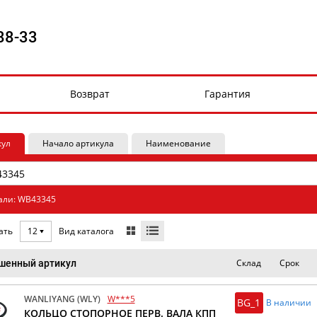
88-33
Возврат
Гарантия
кул
Начало артикула
Наименование
али: WB43345
Вид каталога
ать
12
Склад
Срок
шенный артикул
WANLIYANG (WLY)
W***5
BG_1
В наличии
КОЛЬЦО СТОПОРНОЕ ПЕРВ. ВАЛА КПП