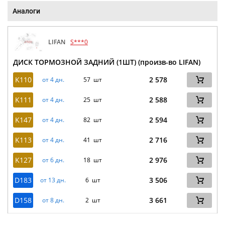
Аналоги
LIFAN
S***0
ДИСК ТОРМОЗНОЙ ЗАДНИЙ (1ШТ) (произв-во LIFAN)
K110
2 578
от 4 дн.
57 шт
K111
2 588
от 4 дн.
25 шт
K147
2 594
от 4 дн.
82 шт
K113
2 716
от 4 дн.
41 шт
K127
2 976
от 6 дн.
18 шт
D183
3 506
от 13 дн.
6 шт
D158
3 661
от 8 дн.
2 шт