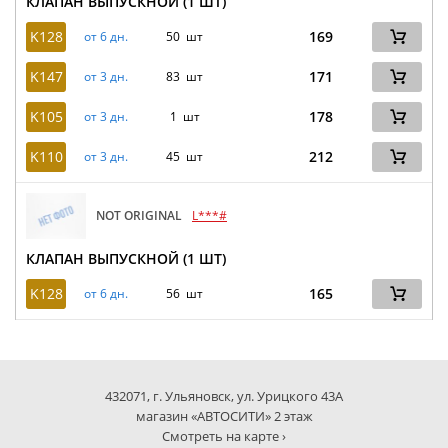
КЛАПАН ВЫПУСКНОЙ (1 ШТ)
K128
169
от 6 дн.
50 шт
K147
171
от 3 дн.
83 шт
K105
178
от 3 дн.
1 шт
K110
212
от 3 дн.
45 шт
NOT ORIGINAL
L***#
КЛАПАН ВЫПУСКНОЙ (1 ШТ)
K128
165
от 6 дн.
56 шт
432071, г. Ульяновск, ул. Урицкого 43А
магазин «АВТОСИТИ» 2 этаж
Смотреть на карте ›