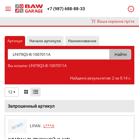
+7 (987) 688-88-33
Ваша корзина пуста
Артикул
Начало артикула
Наименование
Вы искали: LF479Q3-B-1007011A
Найдено результатов: 2 за 0.14 с.
12
Запрошенный артикул
LIFAN
L***A