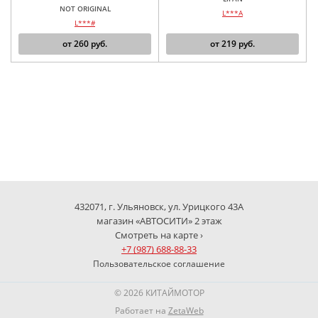
NOT ORIGINAL
L***A
L***#
от
260
руб.
от
219
руб.
432071, г. Ульяновск, ул. Урицкого 43А
магазин «АВТОСИТИ» 2 этаж
Смотреть на карте ›
+7 (987) 688-88-33
Пользовательское соглашение
© 2026 КИТАЙМОТОР
Работает на
ZetaWeb