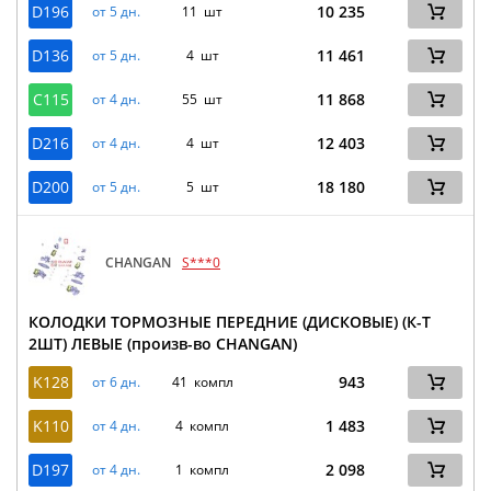
D196
10 235
от 5 дн.
11 шт
D136
11 461
от 5 дн.
4 шт
C115
11 868
от 4 дн.
55 шт
D216
12 403
от 4 дн.
4 шт
D200
18 180
от 5 дн.
5 шт
CHANGAN
S***0
КОЛОДКИ ТОРМОЗНЫЕ ПЕРЕДНИЕ (ДИСКОВЫЕ) (К-Т
2ШТ) ЛЕВЫЕ (произв-во CHANGAN)
K128
943
от 6 дн.
41 компл
K110
1 483
от 4 дн.
4 компл
D197
2 098
от 4 дн.
1 компл