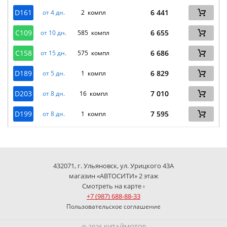
D161
6 441
от 4 дн.
2 компл
C109
6 655
от 10 дн.
585 компл
C158
6 686
от 15 дн.
575 компл
D189
6 829
от 5 дн.
1 компл
D203
7 010
от 8 дн.
16 компл
D199
7 595
от 8 дн.
1 компл
432071, г. Ульяновск, ул. Урицкого 43А
магазин «АВТОСИТИ» 2 этаж
Смотреть на карте ›
+7 (987) 688-88-33
Пользовательское соглашение