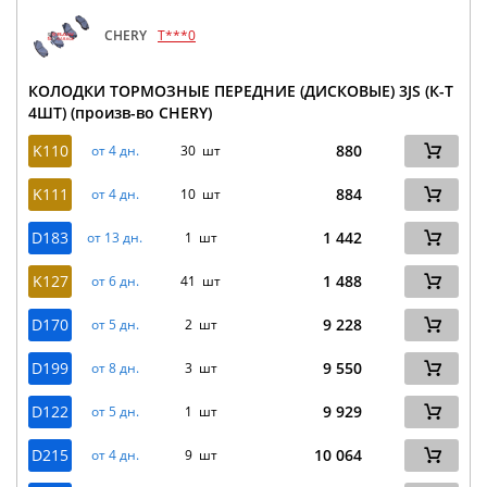
CHERY
T***0
КОЛОДКИ ТОРМОЗНЫЕ ПЕРЕДНИЕ (ДИСКОВЫЕ) 3JS (К-Т
4ШТ) (произв-во CHERY)
K110
880
от 4 дн.
30 шт
K111
884
от 4 дн.
10 шт
D183
1 442
от 13 дн.
1 шт
K127
1 488
от 6 дн.
41 шт
D170
9 228
от 5 дн.
2 шт
D199
9 550
от 8 дн.
3 шт
D122
9 929
от 5 дн.
1 шт
D215
10 064
от 4 дн.
9 шт