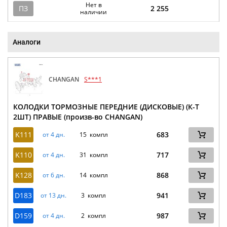
Нет в
ПЗ
2 255
наличии
Аналоги
CHANGAN
S***1
КОЛОДКИ ТОРМОЗНЫЕ ПЕРЕДНИЕ (ДИСКОВЫЕ) (К-Т
2ШТ) ПРАВЫЕ (произв-во CHANGAN)
K111
683
от 4 дн.
15 компл
K110
717
от 4 дн.
31 компл
K128
868
от 6 дн.
14 компл
D183
941
от 13 дн.
3 компл
D159
987
от 4 дн.
2 компл