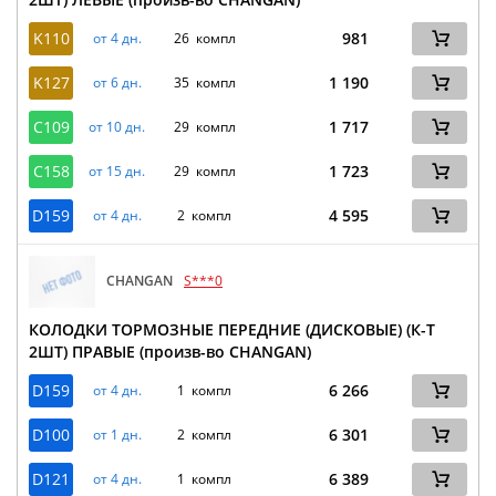
K110
981
от 4 дн.
26 компл
K127
1 190
от 6 дн.
35 компл
C109
1 717
от 10 дн.
29 компл
C158
1 723
от 15 дн.
29 компл
D159
4 595
от 4 дн.
2 компл
CHANGAN
S***0
КОЛОДКИ ТОРМОЗНЫЕ ПЕРЕДНИЕ (ДИСКОВЫЕ) (К-Т
2ШТ) ПРАВЫЕ (произв-во CHANGAN)
D159
6 266
от 4 дн.
1 компл
D100
6 301
от 1 дн.
2 компл
D121
6 389
от 4 дн.
1 компл