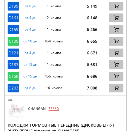
D199
5 149
от 8 дн.
1 компл
D161
6 148
от 4 дн.
2 компл
D159
6 266
от 4 дн.
1 компл
C109
6 655
от 10 дн.
464 компл
D121
6 671
от 4 дн.
1 компл
D183
6 681
от 13 дн.
1 компл
C158
6 686
от 15 дн.
456 компл
D203
7 008
от 8 дн.
16 компл
CHANGAN
S***0
КОЛОДКИ ТОРМОЗНЫЕ ПЕРЕДНИЕ (ДИСКОВЫЕ) (К-Т
2ШТ) ЛЕВЫЕ (произв-во CHANGAN)