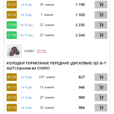
K127
1 190
от 6 дн.
35 компл
K116
1 320
от 5 дн.
1 компл
C109
2 235
от 10 дн.
27 компл
C158
2 244
от 15 дн.
27 компл
CHERY
T***0
КОЛОДКИ ТОРМОЗНЫЕ ПЕРЕДНИЕ (ДИСКОВЫЕ) 3JS (К-Т
4ШТ) (произв-во CHERY)
K128
827
от 6 дн.
237 компл
K111
946
от 4 дн.
13 компл
K110
980
от 4 дн.
27 компл
K113
984
от 4 дн.
23 компл