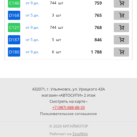
C146
759
от 9 дн.
744 шт
D168
765
от 5 дн.
3 шт
C121
768
от 9 дн.
744 шт
D187
846
от 5 дн.
5 шт
D180
1 788
от 9 дн.
6 шт
432071, г. Ульяновск, ул. Урицкого 43А
магазин «АВТОСИТИ» 2 этаж
Смотреть на карте ›
+7 (987) 688-88-33
Пользовательское соглашение
© 2026 КИТАЙМОТОР
Работает на
ZetaWeb