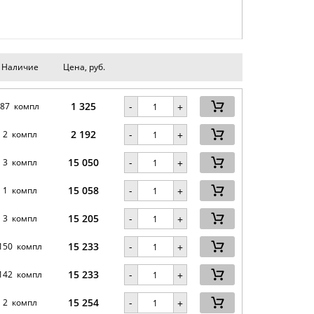
Наличие
Цена, руб.
1 325
-
87 компл
+
2 192
-
2 компл
+
15 050
-
3 компл
+
15 058
-
1 компл
+
15 205
-
3 компл
+
15 233
-
150 компл
+
15 233
-
142 компл
+
15 254
-
2 компл
+