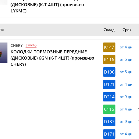
(ДИСКОВЫЕ) (К-Т 4ШТ) (произв-во
LYKMC)
Склад
Срок
ги
CHERY
T***0
K147
от 4 дн.
КОЛОДКИ ТОРМОЗНЫЕ ПЕРЕДНИЕ
(ДИСКОВЫЕ) 6GN (К-Т 4ШТ) (произв-во
K116
от 5 дн.
CHERY)
D196
от 5 дн.
D121
от 4 дн.
D214
от 9 дн.
C115
от 4 дн.
D137
от 9 дн.
D171
от 4 дн.