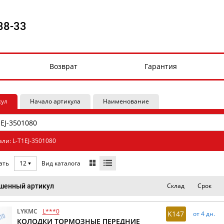
88-33
Возврат
Гарантия
кул
Начало артикула
Наименование
ли: L-T1EJ-3501080
Вид каталога
ать
12
Склад
Срок
шенный артикул
LYKMC
L***0
K147
от 4 дн.
КОЛОДКИ ТОРМОЗНЫЕ ПЕРЕДНИЕ