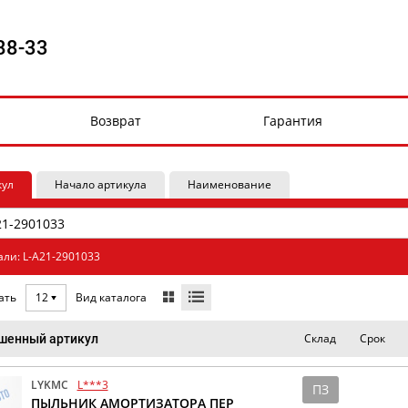
88-33
Возврат
Гарантия
кул
Начало артикула
Наименование
али: L-A21-2901033
Вид каталога
ать
12
Склад
Срок
шенный артикул
LYKMC
L***3
ПЗ
ПЫЛЬНИК АМОРТИЗАТОРА ПЕР