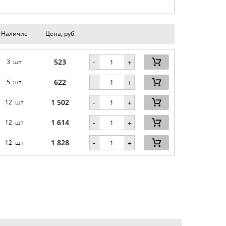
Наличие
Цена, руб.
523
-
3 шт
+
622
-
5 шт
+
1 502
-
12 шт
+
1 614
-
12 шт
+
1 828
-
12 шт
+