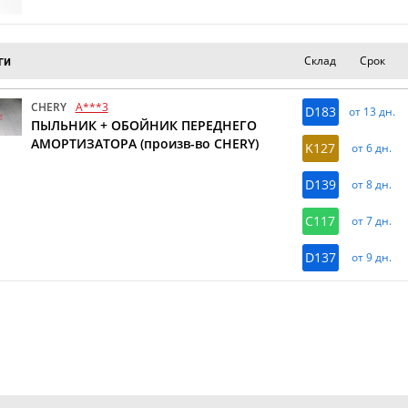
Склад
Срок
ги
CHERY
A***3
D183
от 13 дн.
ПЫЛЬНИК + ОБОЙНИК ПЕРЕДНЕГО
АМОРТИЗАТОРА (произв-во CHERY)
K127
от 6 дн.
D139
от 8 дн.
C117
от 7 дн.
D137
от 9 дн.