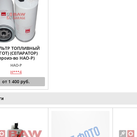
ЛЬТР ТОПЛИВНЫЙ
ГОТ) (СЕПАРАТОР)
произ-во HAO-P)
HAO-P
H***4
от
1 400
руб.
ги