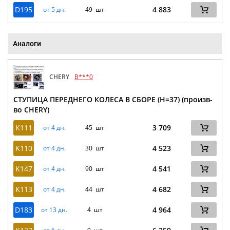
D195
4 883
от 5 дн.
49 шт
Аналоги
CHERY
B***0
СТУПИЦА ПЕРЕДНЕГО КОЛЕСА В СБОРЕ (H=37) (произв-
во CHERY)
K111
3 709
от 4 дн.
45 шт
K110
4 523
от 4 дн.
30 шт
K147
4 541
от 4 дн.
90 шт
K113
4 682
от 4 дн.
44 шт
D183
4 964
от 13 дн.
4 шт