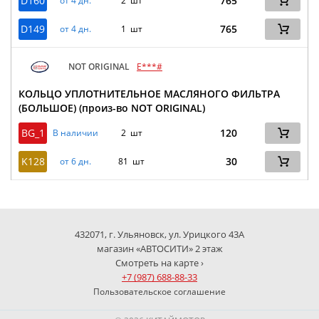
D160
765
от 4 дн.
2 шт
D149
765
от 4 дн.
1 шт
NOT ORIGINAL
E***#
КОЛЬЦО УПЛОТНИТЕЛЬНОЕ МАСЛЯНОГО ФИЛЬТРА
(БОЛЬШОЕ) (произ-во NOT ORIGINAL)
BG_1
120
В наличии
2 шт
K128
30
от 6 дн.
81 шт
432071, г. Ульяновск, ул. Урицкого 43А
магазин «АВТОСИТИ» 2 этаж
Смотреть на карте ›
+7 (987) 688-88-33
Пользовательское соглашение