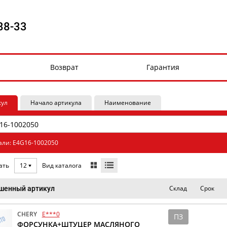
88-33
Возврат
Гарантия
кул
Начало артикула
Наименование
али: E4G16-1002050
Вид каталога
ать
12
Склад
Срок
шенный артикул
CHERY
E***0
ПЗ
ФОРСУНКА+ШТУЦЕР МАСЛЯНОГО