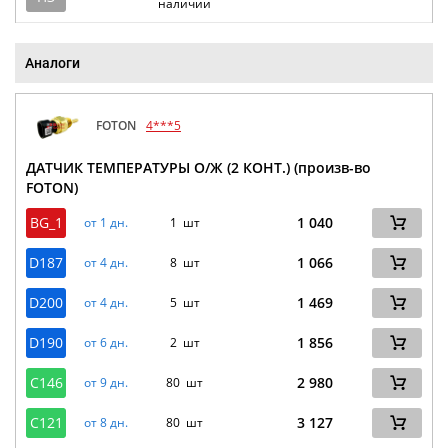
наличии
Аналоги
FOTON
4***5
ДАТЧИК ТЕМПЕРАТУРЫ О/Ж (2 КОНТ.) (произв-во
FOTON)
BG_1
1 040
от 1 дн.
1 шт
D187
1 066
от 4 дн.
8 шт
D200
1 469
от 4 дн.
5 шт
D190
1 856
от 6 дн.
2 шт
C146
2 980
от 9 дн.
80 шт
C121
3 127
от 8 дн.
80 шт