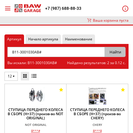
+7 (987) 688-88-33
Ваша корзина пуста
Артикул
Начало артикула
Наименование
Вы искали: B11-3001030AB#
Найдено результатов: 2 за 0.12 с.
12
СТУПИЦА ПЕРЕДНЕГО КОЛЕСА
СТУПИЦА ПЕРЕДНЕГО КОЛЕСА
В СБОРЕ (H=37) (произв-во NOT
В СБОРЕ (H=37) (произв-во
ORIGINAL)
CHERY)
NOT ORIGINAL
CHERY
B***#
B***B