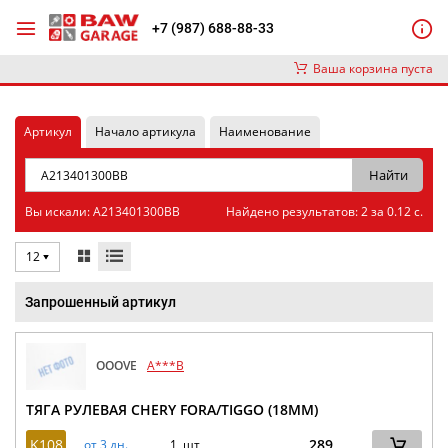
+7 (987) 688-88-33
Ваша корзина пуста
Артикул
Начало артикула
Наименование
Вы искали: A213401300BB
Найдено результатов: 2 за 0.12 с.
12
Запрошенный артикул
OOOVE
A***B
ТЯГА РУЛЕВАЯ CHERY FORA/TIGGO (18ММ)
K108
289
от 3 дн.
1 шт