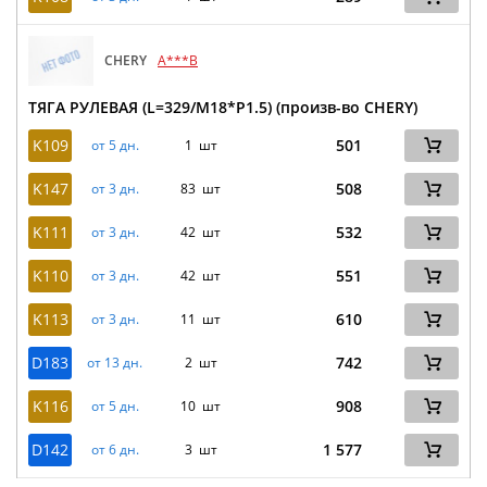
CHERY
A***B
ТЯГА РУЛЕВАЯ (L=329/M18*P1.5) (произв-во CHERY)
K109
501
от 5 дн.
1 шт
K147
508
от 3 дн.
83 шт
K111
532
от 3 дн.
42 шт
K110
551
от 3 дн.
42 шт
K113
610
от 3 дн.
11 шт
D183
742
от 13 дн.
2 шт
K116
908
от 5 дн.
10 шт
D142
1 577
от 6 дн.
3 шт