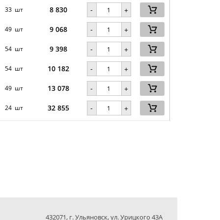
8 830
-
33 шт
+
9 068
-
49 шт
+
9 398
-
54 шт
+
10 182
-
54 шт
+
13 078
-
49 шт
+
32 855
-
24 шт
+
432071, г. Ульяновск, ул. Урицкого 43А