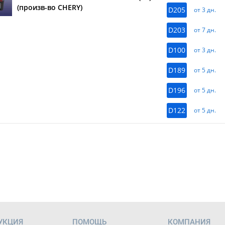
(произв-во CHERY)
D205
от 3 дн.
D203
от 7 дн.
D100
от 3 дн.
D189
от 5 дн.
D196
от 5 дн.
D122
от 5 дн.
УКЦИЯ
ПОМОЩЬ
КОМПАНИЯ