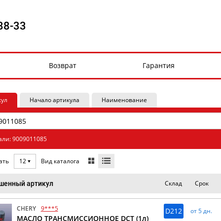
88-33
Возврат
Гарантия
кул
Начало артикула
Наименование
али: 9009011085
Вид каталога
ать
12
Склад
Срок
шенный артикул
CHERY
9***5
D212
от 5 дн.
МАСЛО ТРАНСМИССИОННОЕ DCT (1л)