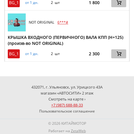
BG_1
1 800
от 1 дн.
2 шт
NOT ORIGINAL
6***#
КРЫШКА ВХОДНОГО (ПЕРВИЧНОГО) ВАЛА КПП (H=125)
(произв-во NOT ORIGINAL)
BG_1
2 300
от 1 дн.
2 шт
432071, г. Ульяновск, ул. Урицкого 43А
магазин «АВТОСИТИ» 2 этаж
Смотреть на карте ›
+7 (987) 688-88-33
Пользовательское соглашение
© 2026 КИТАЙМОТОР
Работает на
ZetaWeb