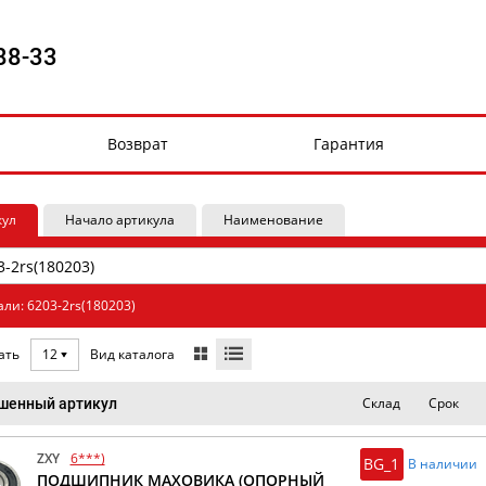
88-33
Возврат
Гарантия
кул
Начало артикула
Наименование
али: 6203-2rs(180203)
Вид каталога
ать
12
Склад
Срок
шенный артикул
ZXY
6***)
BG_1
В наличии
ПОДШИПНИК МАХОВИКА (ОПОРНЫЙ