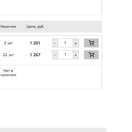
Наличие
Цена, руб.
1 201
-
3 шт
+
1 267
-
22 шт
+
Нет в
наличии