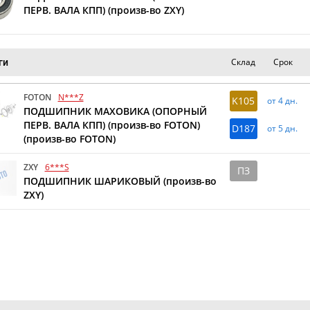
ПЕРВ. ВАЛА КПП) (произв-во ZXY)
Склад
Срок
ги
FOTON
N***Z
K105
от 4 дн.
ПОДШИПНИК МАХОВИКА (ОПОРНЫЙ
ПЕРВ. ВАЛА КПП) (произв-во FOTON)
D187
от 5 дн.
(произв-во FOTON)
ZXY
6***S
ПЗ
ПОДШИПНИК ШАРИКОВЫЙ (произв-во
ZXY)