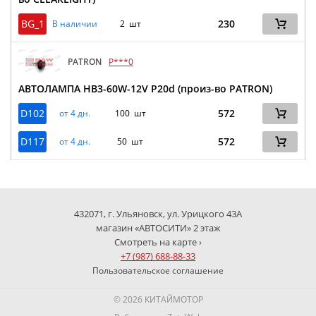
BG_1
230
В наличии
2 шт
PATRON
P***0
АВТОЛАМПА HB3-60W-12V P20d (произ-во PATRON)
D102
572
от 4 дн.
100 шт
D117
572
от 4 дн.
50 шт
432071, г. Ульяновск, ул. Урицкого 43А
магазин «АВТОСИТИ» 2 этаж
Смотреть на карте ›
+7 (987) 688-88-33
Пользовательское соглашение
© 2026 КИТАЙМОТОР