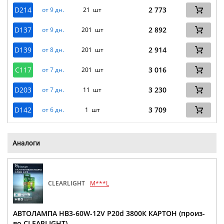
D214
2 773
от 9 дн.
21 шт
D137
2 892
от 9 дн.
201 шт
D139
2 914
от 8 дн.
201 шт
C117
3 016
от 7 дн.
201 шт
D203
3 230
от 7 дн.
11 шт
D142
3 709
от 6 дн.
1 шт
Аналоги
CLEARLIGHT
M***L
АВТОЛАМПА HB3-60W-12V P20d 3800К КАРТОН (произ-
во CLEARLIGHT)