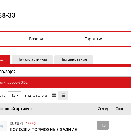
88-33
Возврат
Гарантия
кул
Начало артикула
Наименование
али: 55800-80J02
Вид каталога
ать
12
Склад
Срок
шенный артикул
SUZUKI
5***2
ПЗ
КОЛОДКИ ТОРМОЗНЫЕ ЗАДНИЕ