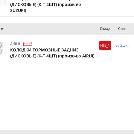
(ДИСКОВЫЕ) (К-Т 4ШТ) (произв-во
SUZUKI)
Склад
Срок
ги
AIRUI
J***3
BG_1
от 2 дн.
КОЛОДКИ ТОРМОЗНЫЕ ЗАДНИЕ
(ДИСКОВЫЕ) (К-Т 4ШТ) (произв-во AIRUI)