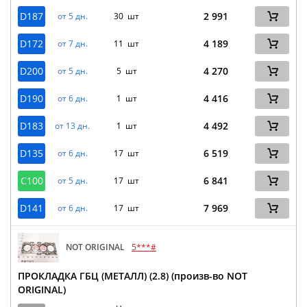
D187
2 991
от 5 дн.
30 шт
D172
4 189
от 7 дн.
11 шт
D200
4 270
от 5 дн.
5 шт
D190
4 416
от 6 дн.
1 шт
D183
4 492
от 13 дн.
1 шт
D135
6 519
от 6 дн.
17 шт
C100
6 841
от 5 дн.
17 шт
D141
7 969
от 6 дн.
17 шт
NOT ORIGINAL
5***#
ПРОКЛАДКА ГБЦ (МЕТАЛЛ) (2.8) (произв-во NOT
ORIGINAL)