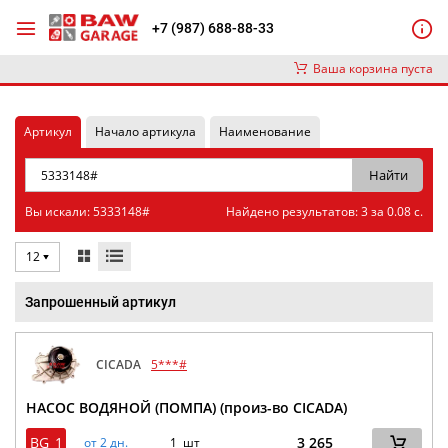
+7 (987) 688-88-33
Ваша корзина пуста
Артикул
Начало артикула
Наименование
Вы искали: 5333148#
Найдено результатов: 3 за 0.08 с.
12
Запрошенный артикул
CICADA
5***#
НАСОС ВОДЯНОЙ (ПОМПА) (произ-во CICADA)
BG_1
3 265
от 2 дн.
1 шт