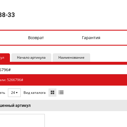
88-33
Возврат
Гарантия
кул
Начало артикула
Наименование
али: 5266796#
Вид каталога
ать
24
шенный артикул